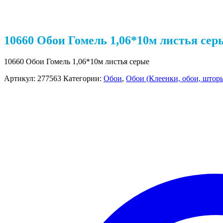
10660 Обои Гомель 1,06*10м листья сер
10660 Обои Гомель 1,06*10м листья серые
Артикул:
277563
Категории:
Обои
,
Обои (Клеенки, обои, шторы 