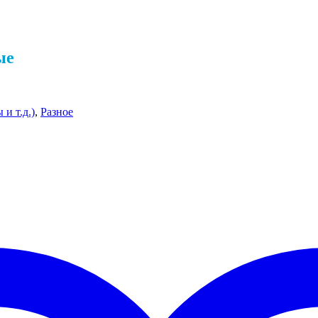
ые
и т.д.)
,
Разное