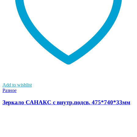
Add to wishlist
Разное
Зеркало САНАКС с внутр.подсв. 475*740*33мм