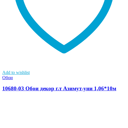
Add to wishlist
Обои
10680-03 Обои декор г.т Азимут-уни 1,06*10м