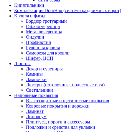
Кипятильники
Комплектация DoorHan (система раздвижных ворот)
Кровля и фасад
Бордюр тротуарный
Гибкая черепица
Металлочерепица
Ондулин
Профнастил
Рулонная кровля
Саморезы для кровли
Шифер, ЦСП
Люстры
Декор и сувениры
Камины
Лампочки
Люстры (потолочные, подвесные и тд)
Светильники
Напольные покрытия
Влагозащитные и щетинистые покрытия
Ковровые покрытия и дорожки
Ламинат
Линолеум
Плинтуса, пороги и аксессуары
Подложки и средства для укладки