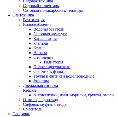
Садовая техника
Садовый инвентарь
Сотовый поликарбонат, теплицы
Сантехника
Вентиляция
Водоснабжение
Водонагреватели
Запорная арматура
Канализация
клапана
Краны
Насосы
Отопление
Радиаторы
Полотенцесушители
Счетчики, фильтры
Трубы и фитинги водопроводные
фильтры
Дренажная система
Краски
Антисептики, лаки, морилки, грунты, эмали
Отливы, водоотвод
Сифоны, муфты, отводы
Смесители
Санфаянс