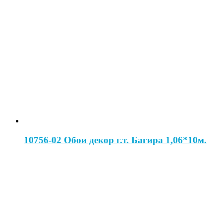
10756-02 Обои декор г.т. Багира 1,06*10м.