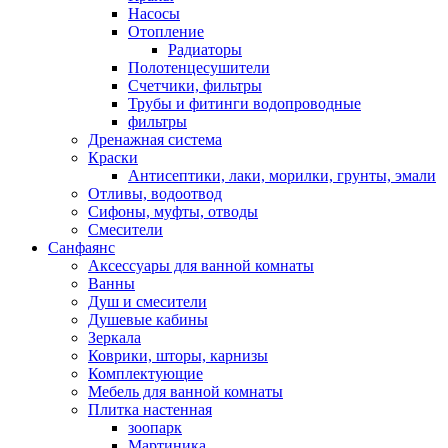
Насосы
Отопление
Радиаторы
Полотенцесушители
Счетчики, фильтры
Трубы и фитинги водопроводные
фильтры
Дренажная система
Краски
Антисептики, лаки, морилки, грунты, эмали
Отливы, водоотвод
Сифоны, муфты, отводы
Смесители
Санфаянс
Аксессуары для ванной комнаты
Ванны
Душ и смесители
Душевые кабины
Зеркала
Коврики, шторы, карнизы
Комплектующие
Мебель для ванной комнаты
Плитка настенная
зоопарк
Мартиника