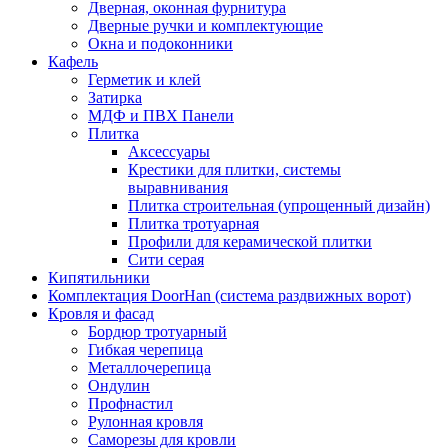
Дверная, оконная фурнитура
Дверные ручки и комплектующие
Окна и подоконники
Кафель
Герметик и клей
Затирка
МДФ и ПВХ Панели
Плитка
Аксессуары
Крестики для плитки, системы
выравнивания
Плитка строительная (упрощенный дизайн)
Плитка тротуарная
Профили для керамической плитки
Сити серая
Кипятильники
Комплектация DoorHan (система раздвижных ворот)
Кровля и фасад
Бордюр тротуарный
Гибкая черепица
Металлочерепица
Ондулин
Профнастил
Рулонная кровля
Саморезы для кровли