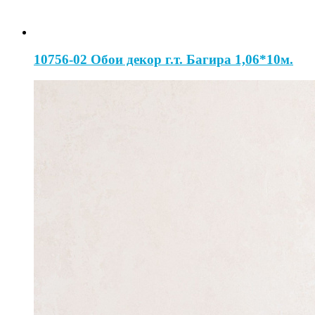
10756-02 Обои декор г.т. Багира 1,06*10м.