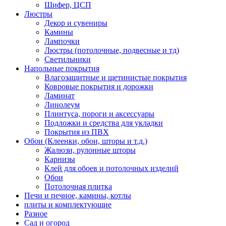
Шифер, ЦСП
Люстры
Декор и сувениры
Камины
Лампочки
Люстры (потолочные, подвесные и тд)
Светильники
Напольные покрытия
Влагозащитные и щетинистые покрытия
Ковровые покрытия и дорожки
Ламинат
Линолеум
Плинтуса, пороги и аксессуары
Подложки и средства для укладки
Покрытия из ПВХ
Обои (Клеенки, обои, шторы и т.д.)
Жалюзи, рулонные шторы
Карнизы
Клей для обоев и потолочных изделий
Обои
Потолочная плитка
Печи и печное, камины, котлы
плиты и комплектующие
Разное
Сад и огород