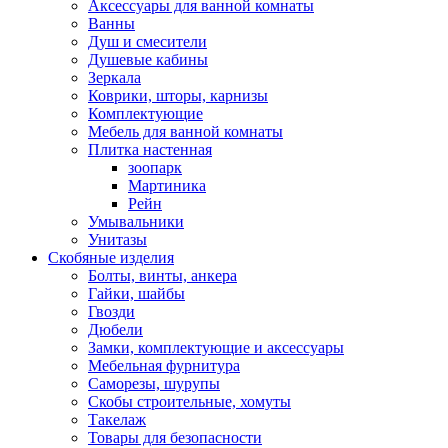
Аксессуары для ванной комнаты
Ванны
Душ и смесители
Душевые кабины
Зеркала
Коврики, шторы, карнизы
Комплектующие
Мебель для ванной комнаты
Плитка настенная
зоопарк
Мартиника
Рейн
Умывальники
Унитазы
Скобяные изделия
Болты, винты, анкера
Гайки, шайбы
Гвозди
Дюбели
Замки, комплектующие и аксессуары
Мебельная фурнитура
Саморезы, шурупы
Скобы строительные, хомуты
Такелаж
Товары для безопасности