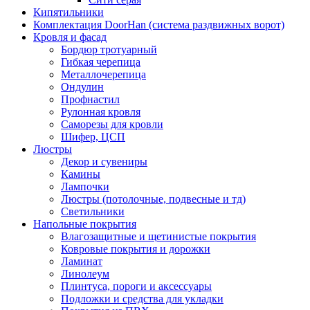
Кипятильники
Комплектация DoorHan (система раздвижных ворот)
Кровля и фасад
Бордюр тротуарный
Гибкая черепица
Металлочерепица
Ондулин
Профнастил
Рулонная кровля
Саморезы для кровли
Шифер, ЦСП
Люстры
Декор и сувениры
Камины
Лампочки
Люстры (потолочные, подвесные и тд)
Светильники
Напольные покрытия
Влагозащитные и щетинистые покрытия
Ковровые покрытия и дорожки
Ламинат
Линолеум
Плинтуса, пороги и аксессуары
Подложки и средства для укладки