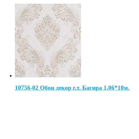
10756-02 Обои декор г.т. Багира 1,06*10м.