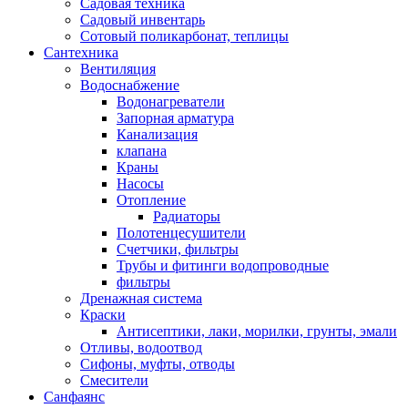
Садовая техника
Садовый инвентарь
Сотовый поликарбонат, теплицы
Сантехника
Вентиляция
Водоснабжение
Водонагреватели
Запорная арматура
Канализация
клапана
Краны
Насосы
Отопление
Радиаторы
Полотенцесушители
Счетчики, фильтры
Трубы и фитинги водопроводные
фильтры
Дренажная система
Краски
Антисептики, лаки, морилки, грунты, эмали
Отливы, водоотвод
Сифоны, муфты, отводы
Смесители
Санфаянс