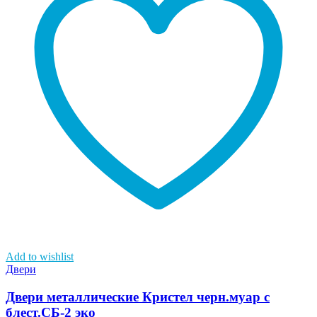
Add to wishlist
Двери
Двери металлические Кристел черн.муар с
блест.СБ-2 эко