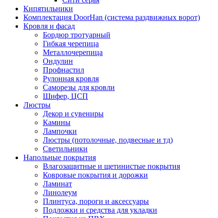
Кипятильники
Комплектация DoorHan (система раздвижных ворот)
Кровля и фасад
Бордюр тротуарный
Гибкая черепица
Металлочерепица
Ондулин
Профнастил
Рулонная кровля
Саморезы для кровли
Шифер, ЦСП
Люстры
Декор и сувениры
Камины
Лампочки
Люстры (потолочные, подвесные и тд)
Светильники
Напольные покрытия
Влагозащитные и щетинистые покрытия
Ковровые покрытия и дорожки
Ламинат
Линолеум
Плинтуса, пороги и аксессуары
Подложки и средства для укладки