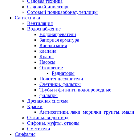
Садовая техника
Садовый инвентарь
Сотовый поликарбонат, теплицы
Сантехника
Вентиляция
Водоснабжение
Водонагреватели
Запорная арматура
Канализация
клапана
Краны
Насосы
Отопление
Радиаторы
Полотенцесушители
Счетчики, фильтры
Трубы и фитинги водопроводные
фильтры
Дренажная система
Краски
Антисептики, лаки, морилки, грунты, эмали
Отливы, водоотвод
Сифоны, муфты, отводы
Смесители
Санфаянс