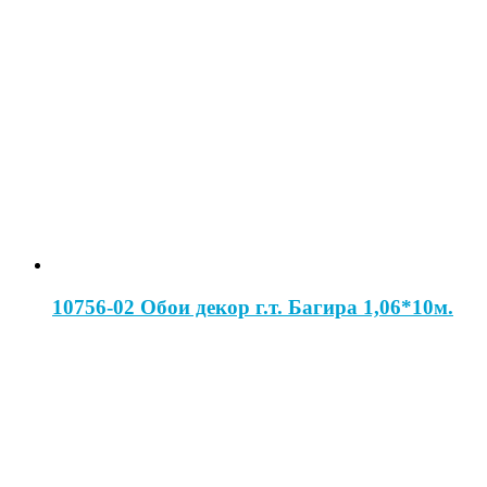
10756-02 Обои декор г.т. Багира 1,06*10м.