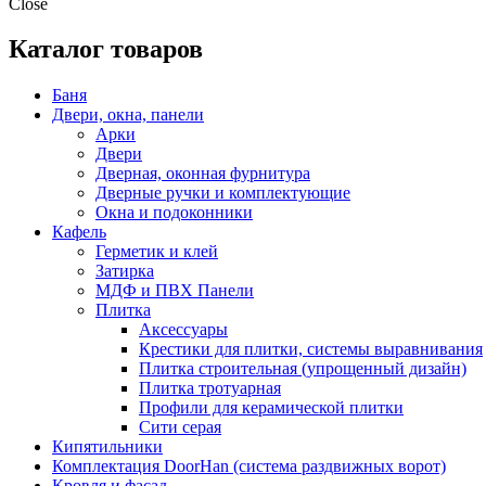
Close
Каталог товаров
Баня
Двери, окна, панели
Арки
Двери
Дверная, оконная фурнитура
Дверные ручки и комплектующие
Окна и подоконники
Кафель
Герметик и клей
Затирка
МДФ и ПВХ Панели
Плитка
Аксессуары
Крестики для плитки, системы выравнивания
Плитка строительная (упрощенный дизайн)
Плитка тротуарная
Профили для керамической плитки
Сити серая
Кипятильники
Комплектация DoorHan (система раздвижных ворот)
Кровля и фасад