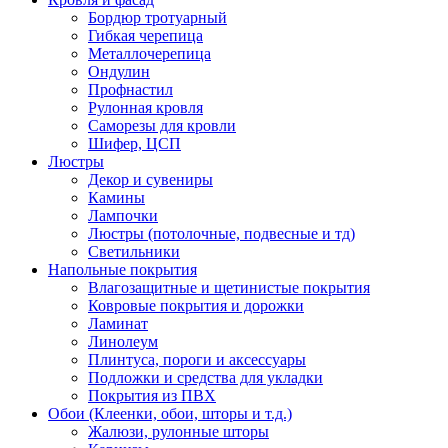
Бордюр тротуарный
Гибкая черепица
Металлочерепица
Ондулин
Профнастил
Рулонная кровля
Саморезы для кровли
Шифер, ЦСП
Люстры
Декор и сувениры
Камины
Лампочки
Люстры (потолочные, подвесные и тд)
Светильники
Напольные покрытия
Влагозащитные и щетинистые покрытия
Ковровые покрытия и дорожки
Ламинат
Линолеум
Плинтуса, пороги и аксессуары
Подложки и средства для укладки
Покрытия из ПВХ
Обои (Клеенки, обои, шторы и т.д.)
Жалюзи, рулонные шторы