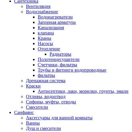
Сантехника
Вентиляция
Водоснабжение
Водонагреватели
Запорная арматура
Канализация
клапана
Краны
Насосы
Отопление
Радиаторы
Полотенцесушители
Счетчики, фильтры
Трубы и фитинги водопроводные
фильтры
Дренажная система
Краски
Антисептики, лаки, морилки, грунты, эмали
Отливы, водоотвод
Сифоны, муфты, отводы
Смесители
Санфаянс
Аксессуары для ванной комнаты
Ванны
Душ и смесители