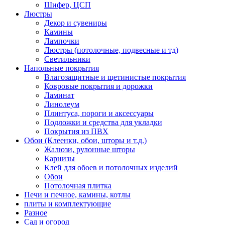
Шифер, ЦСП
Люстры
Декор и сувениры
Камины
Лампочки
Люстры (потолочные, подвесные и тд)
Светильники
Напольные покрытия
Влагозащитные и щетинистые покрытия
Ковровые покрытия и дорожки
Ламинат
Линолеум
Плинтуса, пороги и аксессуары
Подложки и средства для укладки
Покрытия из ПВХ
Обои (Клеенки, обои, шторы и т.д.)
Жалюзи, рулонные шторы
Карнизы
Клей для обоев и потолочных изделий
Обои
Потолочная плитка
Печи и печное, камины, котлы
плиты и комплектующие
Разное
Сад и огород