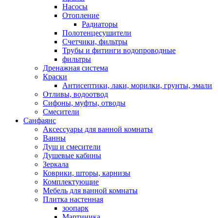
Насосы
Отопление
Радиаторы
Полотенцесушители
Счетчики, фильтры
Трубы и фитинги водопроводные
фильтры
Дренажная система
Краски
Антисептики, лаки, морилки, грунты, эмали
Отливы, водоотвод
Сифоны, муфты, отводы
Смесители
Санфаянс
Аксессуары для ванной комнаты
Ванны
Душ и смесители
Душевые кабины
Зеркала
Коврики, шторы, карнизы
Комплектующие
Мебель для ванной комнаты
Плитка настенная
зоопарк
Мартиника