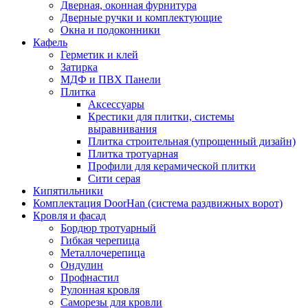
Дверная, оконная фурнитура
Дверные ручки и комплектующие
Окна и подоконники
Кафель
Герметик и клей
Затирка
МДФ и ПВХ Панели
Плитка
Аксессуары
Крестики для плитки, системы
выравнивания
Плитка строительная (упрощенный дизайн)
Плитка тротуарная
Профили для керамической плитки
Сити серая
Кипятильники
Комплектация DoorHan (система раздвижных ворот)
Кровля и фасад
Бордюр тротуарный
Гибкая черепица
Металлочерепица
Ондулин
Профнастил
Рулонная кровля
Саморезы для кровли