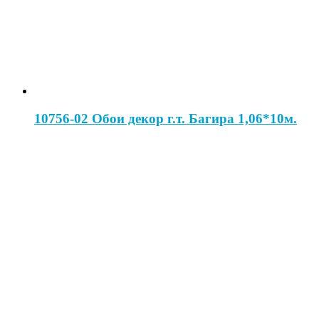
10756-02 Обои декор г.т. Багира 1,06*10м.